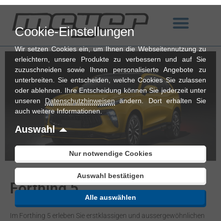
Zum
Inhalt
Cookie-Einstellungen
springen
Wir setzen Cookies ein, um Ihnen die Webseitennutzung zu
erleichtern, unsere Produkte zu verbessern und auf Sie
zuzuschneiden sowie Ihnen personalisierte Angebote zu
unterbreiten. Sie entscheiden, welche Cookies Sie zulassen
oder ablehnen. Ihre Entscheidung können Sie jederzeit unter
unseren
Datenschutzhinweisen
ändern. Dort erhalten Sie
auch weitere Informationen.
Auswahl
Nur notwendige Cookies
Auswahl bestätigen
Forthing 5
Alle auswählen
Im Forthing 5 erleben Sie erstklassigen und aussergewöhnlichen