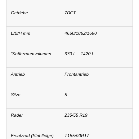
Getriebe
7DCT
L/B/H mm
4650/1862/1690
*Kofferraumvolumen
370 L – 1420 L
Antrieb
Frontantrieb
Sitze
5
Räder
235/55 R19
Ersatzrad (Stahlfelge)
T155/90R17